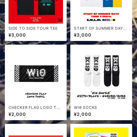
SIDE TO SIDE TOUR TEE
START OF SUMMER DAYS
TOUR T-Shirts
¥3,000
¥3,000
CHECKER FLAG LOGO TO
Wiθ SOCKS
WEL
¥2,000
¥2,000