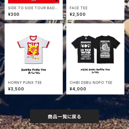
SIDE TO SIDE TOUR BADG
FACE TEE
E
¥300
¥2,500
HORNY PUNX TEE
CHIBI DEBU NOPO TEE
¥3,500
¥4,000
商品一覧に戻る