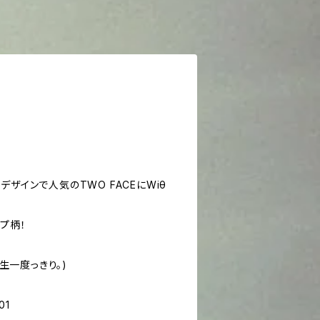
デザインで人気のTWO FACEにWiθ
プ柄！
.(人生一度っきり。)
01