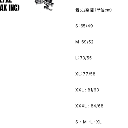
着丈/身幅（単位cm）
S：65/49
M：69/52
L：73/55
XL：77/58
XXL : 81/63
XXXL : 84/68
S ・ M ・L ・XL