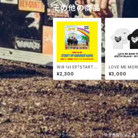
その他の商品
Wiθ 1st EP「START
LOVE ME MOR
OF SUMMER DAYS」
¥2,300
¥3,000
プライバシーポリシー
特定商取引法に基