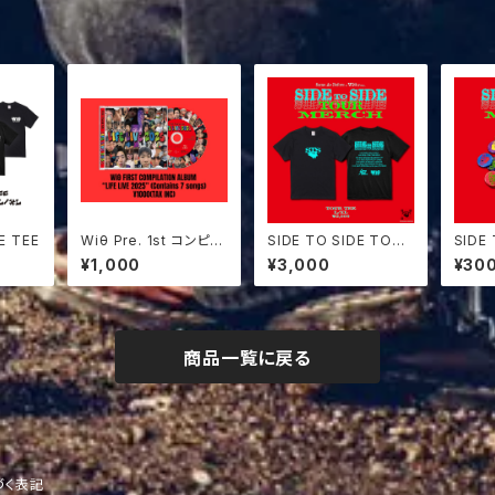
E TEE
Wiθ Pre. 1st コンピレ
SIDE TO SIDE TOUR
SIDE
ーションアルバム ”LIFE
TEE
BADG
¥1,000
¥3,000
¥30
LIVE 2025”
商品一覧に戻る
づく表記