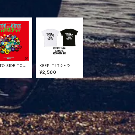
 TO SIDE TOUR
KEEP IT! Tシャツ
E
0
¥2,500